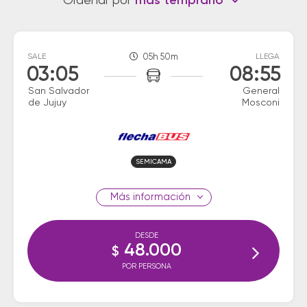
Ordenar por
más temprano
SALE
05h 50m
LLEGA
03:05
08:55
San Salvador
General
de Jujuy
Mosconi
SEMICAMA
información
DESDE
48.000
$
POR PERSONA