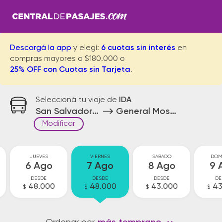
Descargá la app
y elegí:
6 cuotas sin interés
en
compras mayores a $180.000 o
25% OFF con Cuotas sin Tarjeta
.
Seleccioná tu viaje de
IDA
San Salvador de Jujuy
General Mosconi
Modificar
JUEVES
VIERNES
SABADO
DOM
6 Ago
7 Ago
8 Ago
9 
DESDE
DESDE
DESDE
DE
48.000
48.000
43.000
43
$
$
$
$