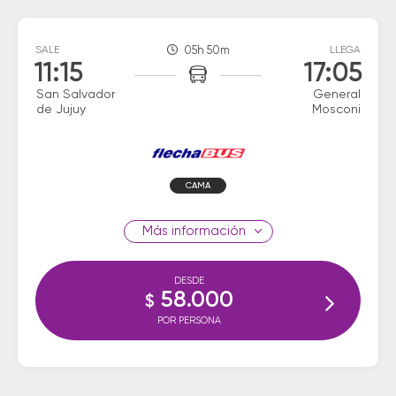
SALE
05h 50m
LLEGA
11:15
17:05
San Salvador
General
de Jujuy
Mosconi
CAMA
información
DESDE
58.000
$
POR PERSONA