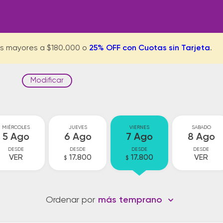
s mayores a $180.000 o
25% OFF con Cuotas sin Tarjeta
.
Modificar
MIÉRCOLES
JUEVES
VIERNES
SABADO
5 Ago
6 Ago
7 Ago
8 Ago
DESDE
DESDE
DESDE
DESDE
VER
17.800
17.800
VER
$
$
Ordenar por
más temprano