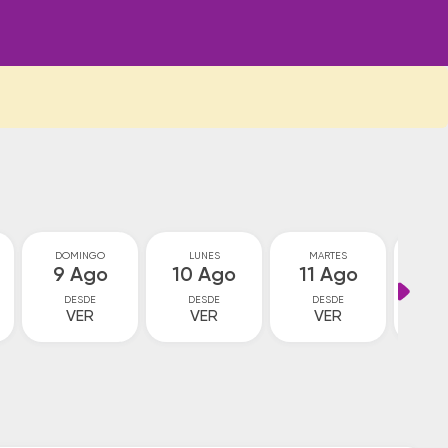
DOMINGO
LUNES
MARTES
MIÉ
9 Ago
10 Ago
11 Ago
12
DESDE
DESDE
DESDE
D
VER
VER
VER
1
$