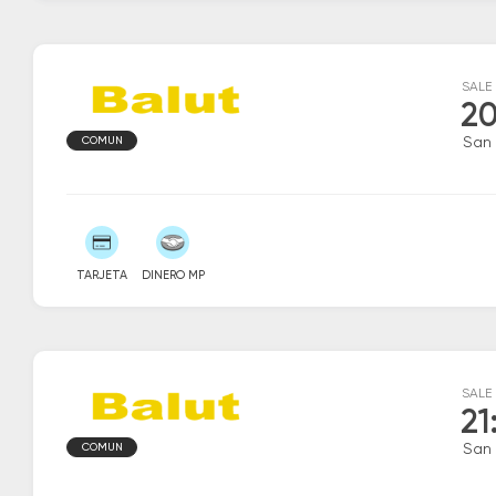
SALE
20
COMUN
San 
TARJETA
DINERO MP
SALE
21
COMUN
San 