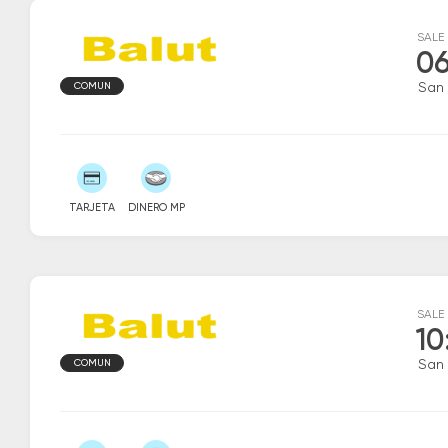
SALE
06
COMUN
San 
TARJETA
DINERO MP
SALE
10
COMUN
San 