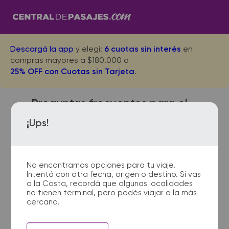
Descargá la app
y elegí:
6 cuotas sin interés
en
compras mayores a $180.000 o
25% OFF con Cuotas sin Tarjeta
.
Preguntas frecuentes para el
viaje desde Sanford a Casilda
¡Ups!
No encontramos opciones para tu viaje.
¿Dónde quedan las
Intentá con otra fecha, origen o destino. Si vas
terminales de micro de
a la Costa, recordá que algunas localidades
Sanford a Casilda?
no tienen terminal, pero podés viajar a la más
cercana.
La terminal de ómnibus de
Sanford queda ubicada en RN.33