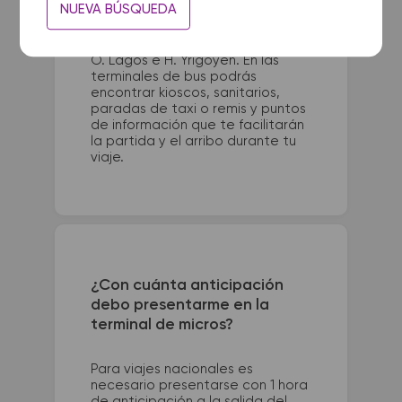
NUEVA BÚSQUEDA
y San Martín (Parador Central). La
terminal de colectivos de Casilda
se encuentra en Terminal - Blvd.
O. Lagos e H. Yrigoyen. En las
terminales de bus podrás
encontrar kioscos, sanitarios,
paradas de taxi o remis y puntos
de información que te facilitarán
la partida y el arribo durante tu
viaje.
¿Con cuánta anticipación
debo presentarme en la
terminal de micros?
Para viajes nacionales es
necesario presentarse con 1 hora
de anticipación a la salida del