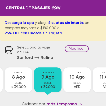
Descargá la app
y elegí:
6 cuotas sin interés
en
compras mayores a $180.000 o
25% OFF con Cuotas sin Tarjeta
.
Seleccioná tu viaje
Modificar
de
IDA
Sanford
Rufino
SABADO
DOMINGO
LUNES
MA
8 Ago
9 Ago
10 Ago
11
DESDE
DESDE
DESDE
DE
39.000
39.000
VER
V
$
$
Ordenar por
más temprano