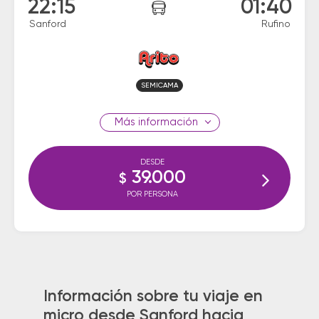
22:15
01:40
Sanford
Rufino
SEMICAMA
información
DESDE
39.000
$
POR PERSONA
Información sobre tu viaje en
micro desde Sanford hacia