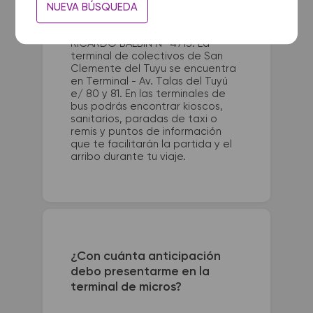
NUEVA BÚSQUEDA
La terminal de ómnibus de Santa
Brigida queda ubicada en AV
RICARDO BALBIN N° 4713. La
terminal de colectivos de San
Clemente del Tuyu se encuentra
en Terminal - Av. Talas del Tuyú
e/ 80 y 81. En las terminales de
bus podrás encontrar kioscos,
sanitarios, paradas de taxi o
remis y puntos de información
que te facilitarán la partida y el
arribo durante tu viaje.
¿Con cuánta anticipación
debo presentarme en la
terminal de micros?