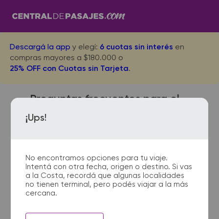
Descargá la app
y elegí:
6 cuotas sin interés
en
compras mayores a $180.000 o
25% OFF con Cuotas sin Tarjeta
.
Preguntas frecuentes para el
viaje desde Santa Brigida a
¡Ups!
San Clemente del Tuyu
No encontramos opciones para tu viaje.
Intentá con otra fecha, origen o destino. Si vas
¿Dónde quedan las
a la Costa, recordá que algunas localidades
no tienen terminal, pero podés viajar a la más
terminales de micro de Santa
cercana.
Brigida a San Clemente del
Tuyu?