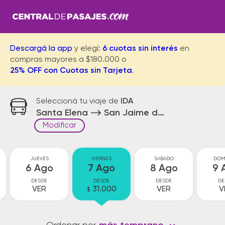
Descargá la app
y elegí:
6 cuotas sin interés
en
compras mayores a $180.000 o
25% OFF con Cuotas sin Tarjeta
.
Seleccioná tu viaje de
IDA
Santa Elena
San Jaime de la Front.
Modificar
JUEVES
VIERNES
SABADO
DOM
6 Ago
7 Ago
8 Ago
9 
DESDE
DESDE
DESDE
DE
VER
31.000
VER
V
$