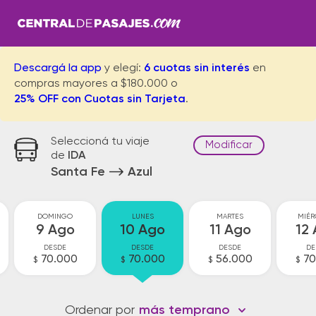
Descargá la app
y elegí:
6 cuotas sin interés
en
compras mayores a $180.000 o
25% OFF con Cuotas sin Tarjeta
.
Seleccioná tu viaje
Modificar
de
IDA
Santa Fe
Azul
DOMINGO
LUNES
MARTES
MIÉR
9 Ago
10 Ago
11 Ago
12
DESDE
DESDE
DESDE
DE
70.000
70.000
56.000
70
$
$
$
$
Ordenar por
más temprano