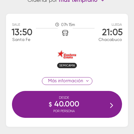
Ordenar por
más temprano
SALE
07h 15m
LLEGA
13:50
21:05
Santa Fe
Chacabuco
SEMICAMA
información
DESDE
40.000
$
POR PERSONA