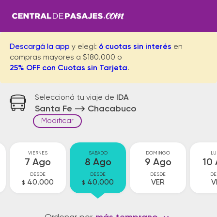
Descargá la app
y elegí:
6 cuotas sin interés
en
compras mayores a $180.000 o
25% OFF con Cuotas sin Tarjeta
.
Seleccioná tu viaje de
IDA
Santa Fe
Chacabuco
Modificar
VIERNES
SABADO
DOMINGO
LU
7 Ago
8 Ago
9 Ago
10
DESDE
DESDE
DESDE
DE
40.000
40.000
VER
V
$
$