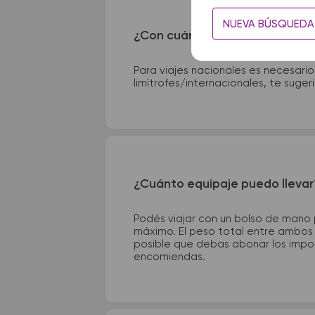
NUEVA BÚSQUEDA
¿Con cuánta anticipación debo
Para viajes nacionales es necesario
limítrofes/internacionales, te suge
¿Cuánto equipaje puedo llevar
Podés viajar con un bolso de mano
máximo. El peso total entre ambos e
posible que debas abonar los impor
encomiendas.