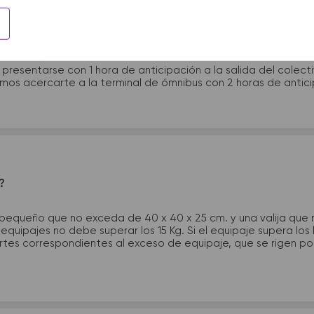
 presentarme en la terminal de micros?
 presentarse con 1 hora de anticipación a la salida del colecti
rimos acercarte a la terminal de ómnibus con 2 horas de antic
?
 pequeño que no exceda de 40 x 40 x 25 cm. y una valija que
quipajes no debe superar los 15 Kg. Si el equipaje supera los
tes correspondientes al exceso de equipaje, que se rigen por 