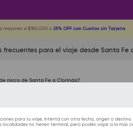
s mayores a $180.000 o
25% OFF con Cuotas sin Tarjeta
.
 frecuentes para el viaje desde Santa Fe 
de micro de Santa Fe a Clorinda?
 queda ubicada en Terminal - Belgrano 2900. La terminal de c
s terminales de bus podrás encontrar kioscos, sanitarios, par
tida y el arribo durante tu viaje.
nes para tu viaje. Intentá con otra fecha, origen o destino. 
 localidades no tienen terminal, pero podés viajar a la más 