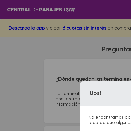
Descargá la app
y elegí:
6 cuotas sin interés
en compra
Preguntas
¿Dónde quedan las terminales 
¡Ups!
La terminal de ómnibus de Santa Fe
encuentra en Av. España 1088. En la
información que te facilitarán la par
No encontramos opcio
recordá que algunas