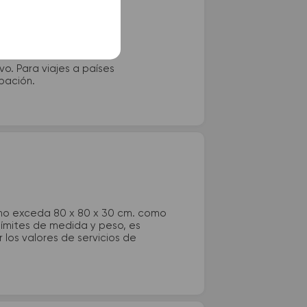
vo. Para viajes a países
ipación.
 no exceda 80 x 80 x 30 cm. como
 límites de medida y peso, es
los valores de servicios de