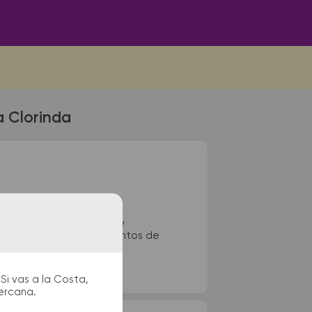
a Clorinda
olectivos de Clorinda se
adas de taxi o remis y puntos de
Si vas a la Costa,
cercana.