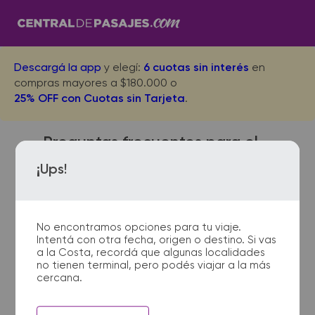
Descargá la app
y elegí:
6 cuotas sin interés
en
compras mayores a $180.000 o
25% OFF con Cuotas sin Tarjeta
.
Preguntas frecuentes para el
viaje desde Santa Fe a El
¡Ups!
Colorado
No encontramos opciones para tu viaje.
Intentá con otra fecha, origen o destino. Si vas
¿Dónde quedan las
a la Costa, recordá que algunas localidades
no tienen terminal, pero podés viajar a la más
terminales de micro de Santa
cercana.
Fe a El Colorado?