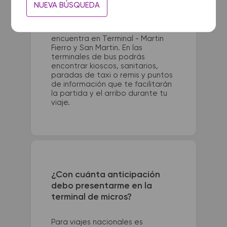
La terminal de ómnibus de Santa
NUEVA BÚSQUEDA
Fe queda ubicada en Terminal -
Belgrano 2900. La terminal de
colectivos de El Colorado se
encuentra en Terminal - Martin
Fierro y San Martin. En las
terminales de bus podrás
encontrar kioscos, sanitarios,
paradas de taxi o remis y puntos
de información que te facilitarán
la partida y el arribo durante tu
viaje.
¿Con cuánta anticipación
debo presentarme en la
terminal de micros?
Para viajes nacionales es