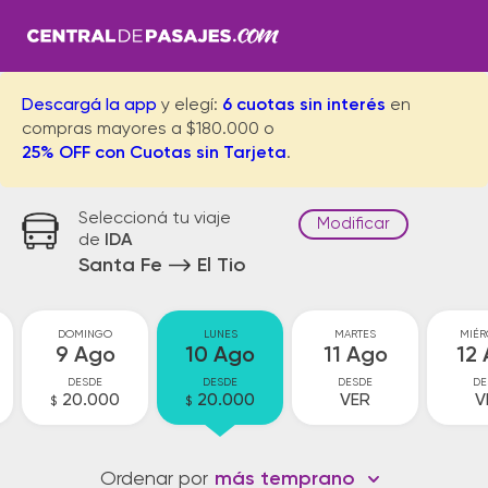
Descargá la app
y elegí:
6 cuotas sin interés
en
compras mayores a $180.000 o
25% OFF con Cuotas sin Tarjeta
.
Seleccioná tu viaje
Modificar
de
IDA
Santa Fe
El Tio
DOMINGO
LUNES
MARTES
MIÉR
9 Ago
10 Ago
11 Ago
12
DESDE
DESDE
DESDE
DE
20.000
20.000
VER
V
$
$
Ordenar por
más temprano