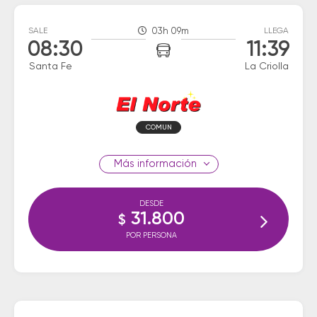
SALE
03h 09m
LLEGA
08:30
11:39
Santa Fe
La Criolla
COMUN
información
DESDE
31.800
$
POR PERSONA