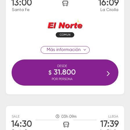
13:00
16:09
Santa Fe
La Criolla
COMUN
información
DESDE
31.800
$
POR PERSONA
SALE
03h 09m
LLEGA
14:30
17:39