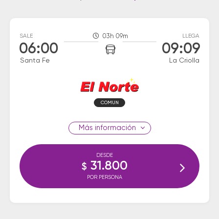
SALE
03h 09m
LLEGA
06:00
09:09
Santa Fe
La Criolla
COMUN
información
DESDE
31.800
$
POR PERSONA