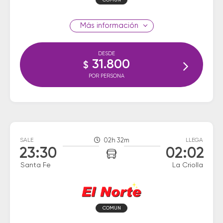
COMUN
información
DESDE
31.800
$
POR PERSONA
SALE
02h 32m
LLEGA
23:30
02:02
Santa Fe
La Criolla
COMUN