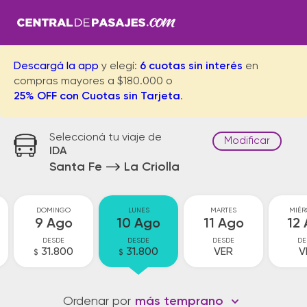
Descargá la app
y elegí:
6 cuotas sin interés
en
compras mayores a $180.000 o
25% OFF con Cuotas sin Tarjeta
.
Seleccioná tu viaje de
Modificar
IDA
Santa Fe
La Criolla
DOMINGO
LUNES
MARTES
MIÉR
9 Ago
10 Ago
11 Ago
12
DESDE
DESDE
DESDE
DE
31.800
31.800
VER
V
$
$
Ordenar por
más temprano