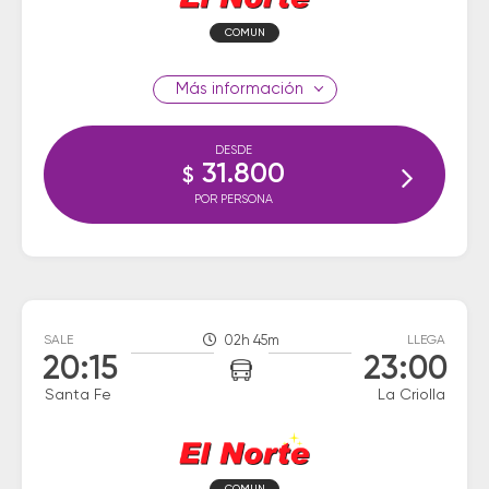
COMUN
información
DESDE
31.800
$
POR PERSONA
SALE
02h 45m
LLEGA
20:15
23:00
Santa Fe
La Criolla