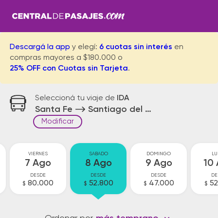
Descargá la app
y elegí:
6 cuotas sin interés
en
compras mayores a $180.000 o
25% OFF con Cuotas sin Tarjeta
.
Seleccioná tu viaje de
IDA
Santa Fe
Santiago del Estero
Modificar
VIERNES
SABADO
DOMINGO
LU
7 Ago
8 Ago
9 Ago
10
DESDE
DESDE
DESDE
DE
80.000
52.800
47.000
52
$
$
$
$