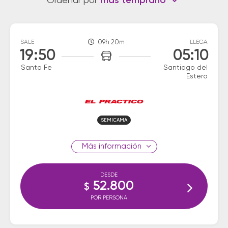
Ordenar por
más temprano
SALE
09h 20m
LLEGA
19:50
05:10
Santa Fe
Santiago del
Estero
SEMICAMA
información
DESDE
52.800
$
POR PERSONA