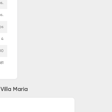
s.
s.
os
4
00
81
Villa Maria