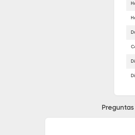
H
H
D
C
D
D
Preguntas 