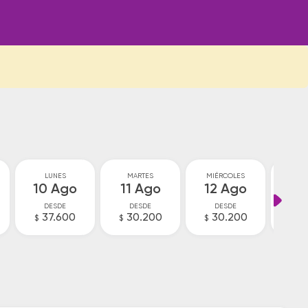
LUNES
MARTES
MIÉRCOLES
JU
10 Ago
11 Ago
12 Ago
13
DESDE
DESDE
DESDE
D
37.600
30.200
30.200
3
$
$
$
$