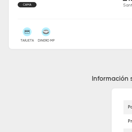
CAMA
San
TARJETA
DINERO MP
Información 
P
P