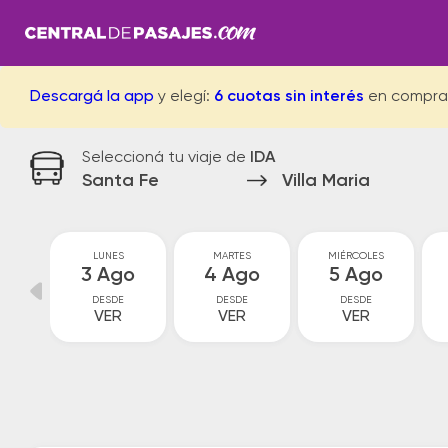
Descargá la app
y elegí:
6 cuotas sin interés
en compra
Seleccioná tu viaje de
IDA
Santa Fe
Villa Maria
GO
LUNES
MARTES
MIÉRCOLES
go
3 Ago
4 Ago
5 Ago
DESDE
DESDE
DESDE
VER
VER
VER