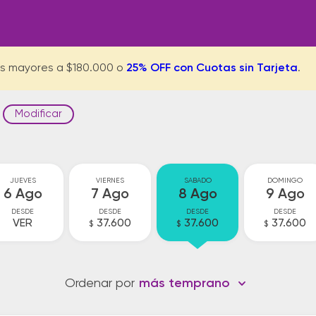
s mayores a $180.000 o
25% OFF con Cuotas sin Tarjeta
.
Modificar
JUEVES
VIERNES
SABADO
DOMINGO
6 Ago
7 Ago
8 Ago
9 Ago
DESDE
DESDE
DESDE
DESDE
VER
37.600
37.600
37.600
$
$
$
Ordenar por
más temprano