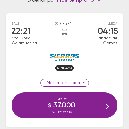
Ordenar por
más temprano
SALE
05h 54m
LLEGA
22:21
04:15
Sta. Rosa
Cañada de
Calamuchita
Gomez
SEMICAMA
información
DESDE
37.000
$
POR PERSONA