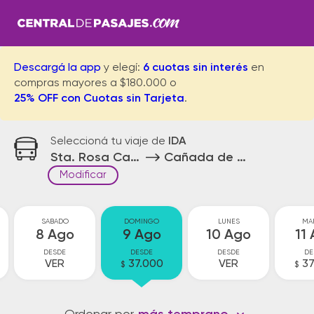
Descargá la app
y elegí:
6 cuotas sin interés
en
compras mayores a $180.000 o
25% OFF con Cuotas sin Tarjeta
.
Seleccioná tu viaje de
IDA
Sta. Rosa Calamuchita
Cañada de Gomez
Modificar
SABADO
DOMINGO
LUNES
MA
8 Ago
9 Ago
10 Ago
11
DESDE
DESDE
DESDE
DE
VER
37.000
VER
37
$
$