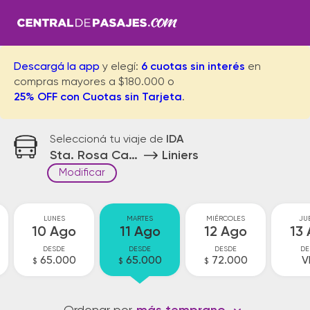
Descargá la app
y elegí:
6 cuotas sin interés
en
compras mayores a $180.000 o
25% OFF con Cuotas sin Tarjeta
.
Seleccioná tu viaje de
IDA
Sta. Rosa Calamuchita
Liniers
Modificar
LUNES
MARTES
MIÉRCOLES
JU
10 Ago
11 Ago
12 Ago
13
DESDE
DESDE
DESDE
DE
65.000
65.000
72.000
V
$
$
$