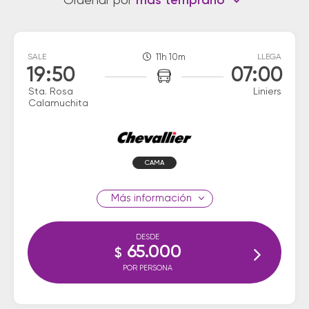
Ordenar por
más temprano
SALE
11h 10m
LLEGA
19:50
07:00
Sta. Rosa
Liniers
Calamuchita
CAMA
información
DESDE
65.000
$
POR PERSONA