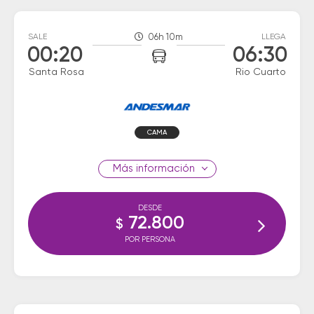
SALE
06h 10m
LLEGA
00:20
06:30
Santa Rosa
Rio Cuarto
CAMA
información
DESDE
72.800
$
POR PERSONA