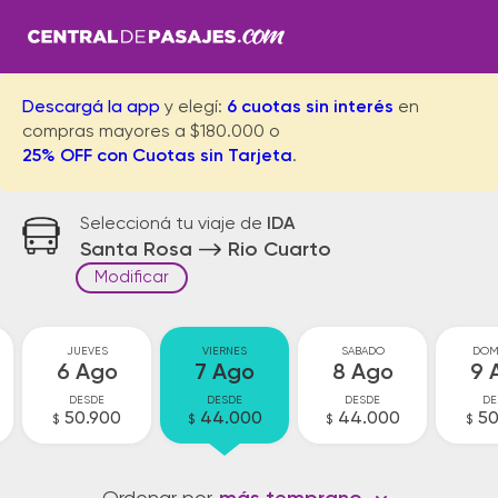
Descargá la app
y elegí:
6 cuotas sin interés
en
compras mayores a $180.000 o
25% OFF con Cuotas sin Tarjeta
.
Seleccioná tu viaje de
IDA
Santa Rosa
Rio Cuarto
Modificar
JUEVES
VIERNES
SABADO
DOM
6 Ago
7 Ago
8 Ago
9 
DESDE
DESDE
DESDE
DE
50.900
44.000
44.000
50
$
$
$
$