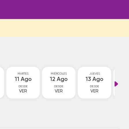
MARTES
MIÉRCOLES
JUEVES
VI
11 Ago
12 Ago
13 Ago
14
DESDE
DESDE
DESDE
D
VER
VER
VER
8
$