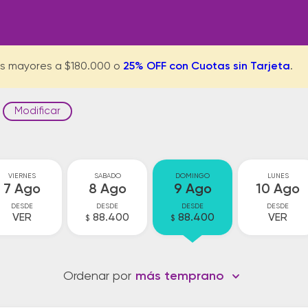
s mayores a $180.000 o
25% OFF con Cuotas sin Tarjeta
.
Modificar
VIERNES
SABADO
DOMINGO
LUNES
7 Ago
8 Ago
9 Ago
10 Ago
DESDE
DESDE
DESDE
DESDE
VER
88.400
88.400
VER
$
$
Ordenar por
más temprano