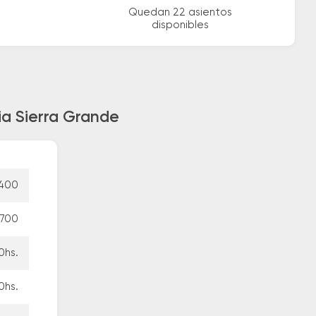
Quedan 22 asientos
disponibles
ia Sierra Grande
400
.700
0hs.
0hs.