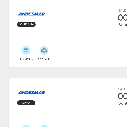
SALE
00
SEMICAMA
San
TARJETA
DINERO MP
SALE
00
CAMA
San