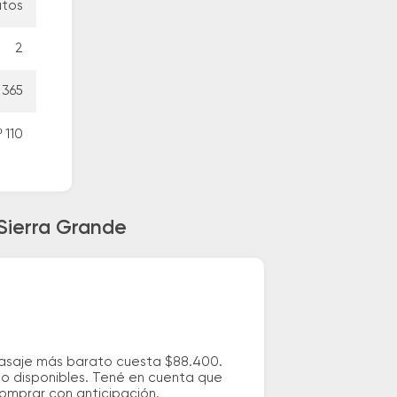
utos
2
 365
 110
 Sierra Grande
 pasaje más barato cuesta $88.400.
io disponibles. Tené en cuenta que
comprar con anticipación.