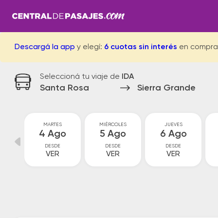
Descargá la app
y elegí:
6 cuotas sin interés
en compra
Seleccioná tu viaje de
IDA
Santa Rosa
Sierra Grande
MARTES
MIÉRCOLES
JUEVES
go
4 Ago
5 Ago
6 Ago
DESDE
DESDE
DESDE
VER
VER
VER