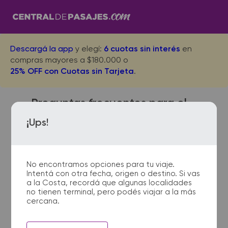
Descargá la app
y elegí:
6 cuotas sin interés
en
compras mayores a $180.000 o
25% OFF con Cuotas sin Tarjeta
.
Preguntas frecuentes para el
viaje desde Santa Sylvina a
¡Ups!
Cordoba
No encontramos opciones para tu viaje.
Intentá con otra fecha, origen o destino. Si vas
¿Dónde quedan las
a la Costa, recordá que algunas localidades
no tienen terminal, pero podés viajar a la más
terminales de micro de Santa
cercana.
Sylvina a Cordoba?