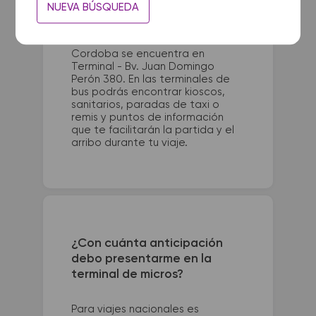
La terminal de ómnibus de Santa
NUEVA BÚSQUEDA
Sylvina queda ubicada en Juan M.
de Pueyrredon y Luis J. Cadra. La
terminal de colectivos de
Cordoba se encuentra en
Terminal - Bv. Juan Domingo
Perón 380. En las terminales de
bus podrás encontrar kioscos,
sanitarios, paradas de taxi o
remis y puntos de información
que te facilitarán la partida y el
arribo durante tu viaje.
¿Con cuánta anticipación
debo presentarme en la
terminal de micros?
Para viajes nacionales es