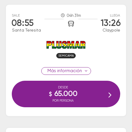
SALE
04h 31m
LLEGA
08:55
13:26
Santa Teresita
Claypole
SEMICAMA
información
DESDE
65.000
$
POR PERSONA