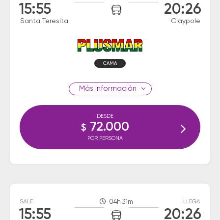
15:55
20:26
Santa Teresita
Claypole
CAMA
información
DESDE
72.000
$
POR PERSONA
SALE
04h 31m
LLEGA
15:55
20:26