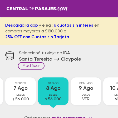
Descargá la app
y elegí:
6 cuotas sin interés
en
compras mayores a $180.000 o
25% OFF con Cuotas sin Tarjeta
.
Seleccioná tu viaje de
IDA
Santa Teresita
Claypole
Modificar
VIERNES
SABADO
DOMINGO
LU
7 Ago
8 Ago
9 Ago
10
DESDE
DESDE
DESDE
DE
56.000
56.000
VER
V
$
$