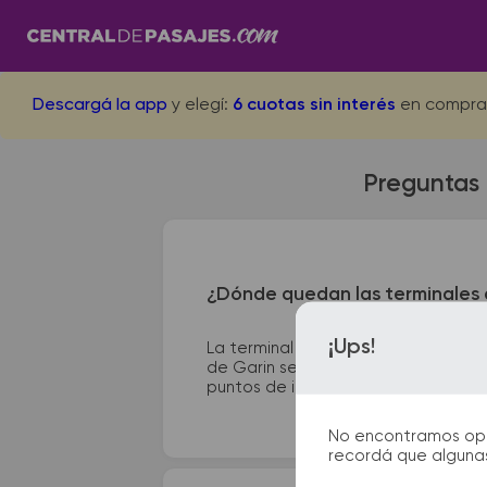
Descargá la app
y elegí:
6 cuotas sin interés
en compra
Preguntas 
¿Dónde quedan las terminales 
¡Ups!
La terminal de ómnibus de Santa Te
de Garin se encuentra en Puente de 
puntos de información que te facilit
No encontramos opcio
recordá que algunas