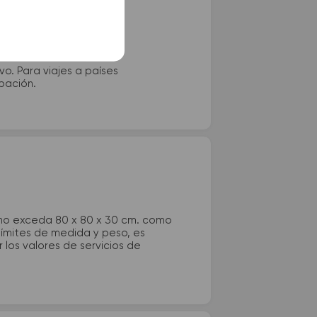
vo. Para viajes a países
ipación.
 no exceda 80 x 80 x 30 cm. como
 límites de medida y peso, es
los valores de servicios de