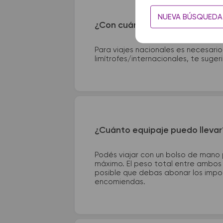
NUEVA BÚSQUEDA
¿Con cuánta anticipación debo
Para viajes nacionales es necesario
limítrofes/internacionales, te suge
¿Cuánto equipaje puedo llevar
Podés viajar con un bolso de mano
máximo. El peso total entre ambos e
posible que debas abonar los impor
encomiendas.