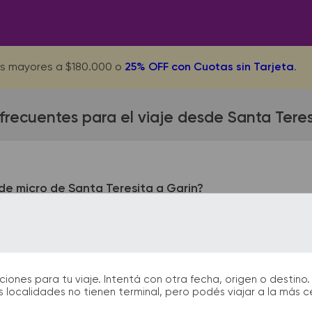
s mayores a $180.000 o
25% OFF con Cuotas sin Tarjeta
.
frecuentes para el viaje desde Santa Teres
de micro de Santa Teresita a Garin?
resita queda ubicada en Terminal de Ómnibus - Calle 16 entre 
Garin. En las terminales de bus podrás encontrar kioscos, san
arán la partida y el arribo durante tu viaje.
nes para tu viaje. Intentá con otra fecha, origen o destino. 
 localidades no tienen terminal, pero podés viajar a la más 