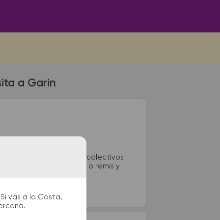
ita a Garin
34 y 35. La terminal de colectivos
itarios, paradas de taxi o remis y
Si vas a la Costa,
cercana.