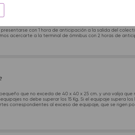
 presentarme en la terminal de micros?
 presentarse con 1 hora de anticipación a la salida del colecti
rimos acercarte a la terminal de ómnibus con 2 horas de antic
?
 pequeño que no exceda de 40 x 40 x 25 cm. y una valija que
quipajes no debe superar los 15 Kg. Si el equipaje supera los
tes correspondientes al exceso de equipaje, que se rigen por 