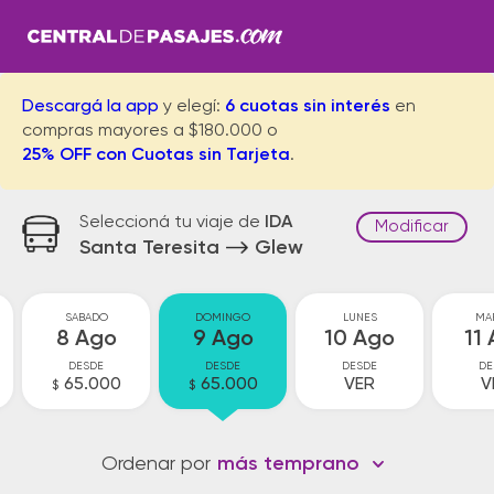
Descargá la app
y elegí:
6 cuotas sin interés
en
compras mayores a $180.000 o
25% OFF con Cuotas sin Tarjeta
.
Seleccioná tu viaje de
IDA
Modificar
Santa Teresita
Glew
SABADO
DOMINGO
LUNES
MA
8 Ago
9 Ago
10 Ago
11
DESDE
DESDE
DESDE
DE
65.000
65.000
VER
V
$
$
Ordenar por
más temprano