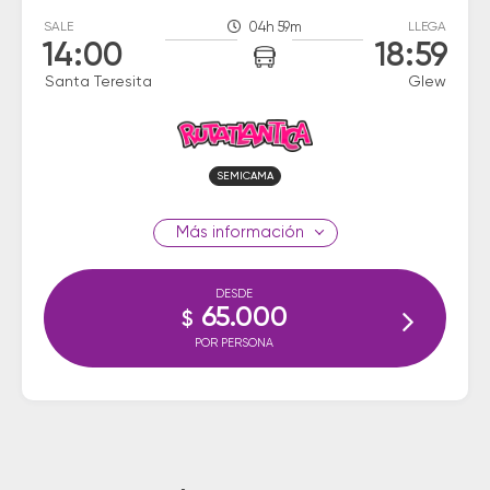
SALE
04h 59m
LLEGA
14:00
18:59
Santa Teresita
Glew
SEMICAMA
información
DESDE
65.000
$
POR PERSONA