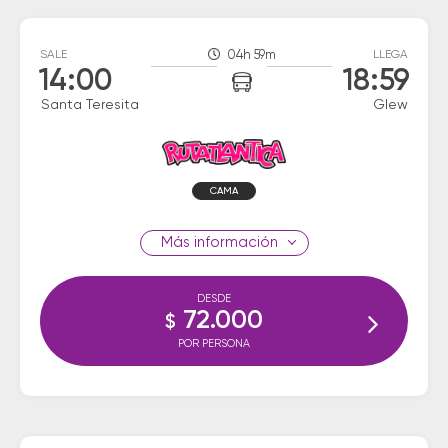
SALE
04h 59m
LLEGA
14:00
18:59
Santa Teresita
Glew
CAMA
información
DESDE
72.000
$
POR PERSONA