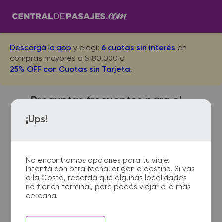
Descargá la app
y elegí:
6 cuotas sin interés
en
compras mayores a $180.000 o
25% OFF con Cuotas sin Tarjeta
.
Preguntas frecuentes para el
viaje desde Santa Teresita a
¡Ups!
Lujan
No encontramos opciones para tu viaje.
Intentá con otra fecha, origen o destino. Si vas
¿Dónde quedan las
a la Costa, recordá que algunas localidades
no tienen terminal, pero podés viajar a la más
terminales de micro de Santa
cercana.
Teresita a Lujan?