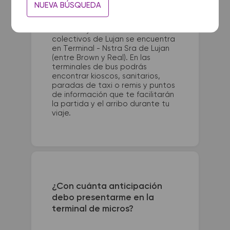
La terminal de ómnibus de Santa
NUEVA BÚSQUEDA
Teresita queda ubicada en
Terminal de Ómnibus - Calle 16
entre 34 y 35. La terminal de
colectivos de Lujan se encuentra
en Terminal - Nstra Sra de Lujan
(entre Brown y Real). En las
terminales de bus podrás
encontrar kioscos, sanitarios,
paradas de taxi o remis y puntos
de información que te facilitarán
la partida y el arribo durante tu
viaje.
¿Con cuánta anticipación
debo presentarme en la
terminal de micros?