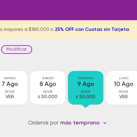
s mayores a $180.000 o
25% OFF con Cuotas sin Tarjeta
.
Modificar
VIERNES
SABADO
DOMINGO
LUNES
7 Ago
8 Ago
9 Ago
10 Ago
DESDE
DESDE
DESDE
DESDE
VER
50.000
50.000
VER
$
$
Ordenar por
más temprano