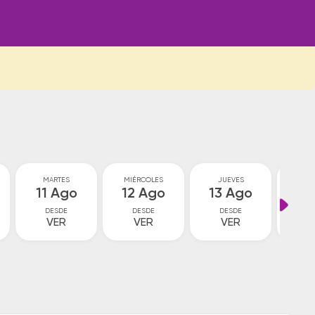
MARTES
MIÉRCOLES
JUEVES
VI
11 Ago
12 Ago
13 Ago
14
DESDE
DESDE
DESDE
D
VER
VER
VER
V