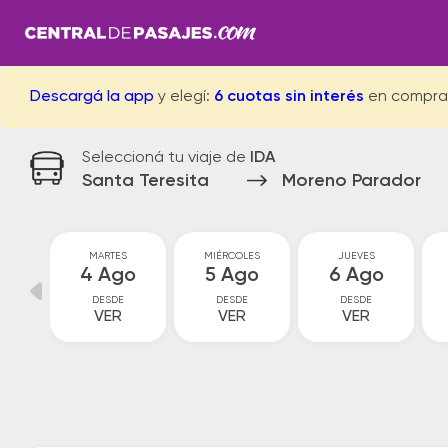
Descargá la app
y elegí:
6 cuotas sin interés
en compra
Seleccioná tu viaje de
IDA
Santa Teresita
Moreno Parador
MARTES
MIÉRCOLES
JUEVES
go
4 Ago
5 Ago
6 Ago
DESDE
DESDE
DESDE
VER
VER
VER