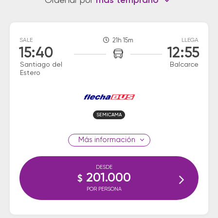
Ordenar por
más temprano
SALE
21h 15m
LLEGA
15:40
12:55
Santiago del
Balcarce
Estero
SEMICAMA
información
DESDE
201.000
$
POR PERSONA