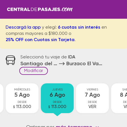
Descargá la app
y elegí:
6 cuotas sin interés
en
compras mayores a $180.000 o
25% OFF con Cuotas sin Tarjeta
.
Seleccioná tu viaje de
IDA
Santiago del Estero
Burzaco El Vapor
Modificar
MIÉRCOLES
JUEVES
VIERNES
SA
5 Ago
6 Ago
7 Ago
8 
DESDE
DESDE
DESDE
DE
113.000
113.000
VER
V
$
$