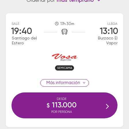
Ordenar por
más temprano
SALE
17h 30m
LLEGA
19:40
13:10
Santiago del
Burzaco El
Estero
Vapor
SEMICAMA
información
DESDE
113.000
$
POR PERSONA