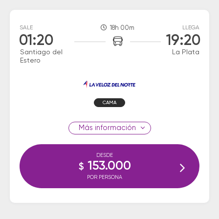
SALE
18h 00m
LLEGA
01:20
19:20
Santiago del
La Plata
Estero
CAMA
información
DESDE
153.000
$
POR PERSONA