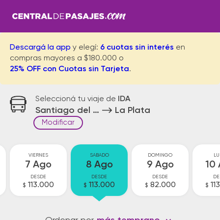
Descargá la app
y elegí:
6 cuotas sin interés
en
compras mayores a $180.000 o
25% OFF con Cuotas sin Tarjeta
.
Seleccioná tu viaje de
IDA
Santiago del Estero
La Plata
Modificar
VIERNES
SABADO
DOMINGO
LU
7 Ago
8 Ago
9 Ago
10
DESDE
DESDE
DESDE
DE
113.000
113.000
82.000
11
$
$
$
$