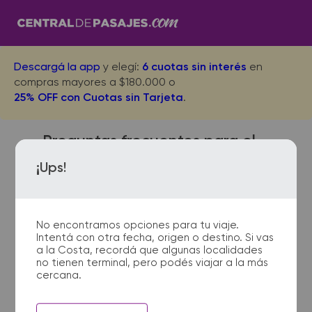
Descargá la app
y elegí:
6 cuotas sin interés
en
compras mayores a $180.000 o
25% OFF con Cuotas sin Tarjeta
.
Preguntas frecuentes para el
viaje desde Santiago del
¡Ups!
Estero a Punta Alta
No encontramos opciones para tu viaje.
Intentá con otra fecha, origen o destino. Si vas
¿Dónde quedan las
a la Costa, recordá que algunas localidades
no tienen terminal, pero podés viajar a la más
terminales de micro de
cercana.
Santiago del Estero a Punta
Alta?