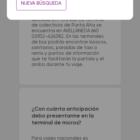
NUEVA BÚSQUEDA
La terminal de ómnibus de
Santiago del Estero queda
ubicada en Perú 656. La terminal
de colectivos de Punta Alta se
encuentra en AVELLANEDA 660
02932-426382. En las terminales
de bus podrás encontrar kioscos,
sanitarios, paradas de taxi o
remis y puntos de información
que te facilitarán la partida y el
arribo durante tu viaje.
¿Con cuánta anticipación
debo presentarme en la
terminal de micros?
Para viajes nacionales es