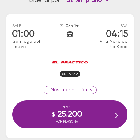
Ordenar por
más temprano
SALE
03h 15m
LLEGA
01:00
04:15
Santiago del
Villa Maria de
Estero
Rio Seco
SEMICAMA
información
DESDE
25.200
$
POR PERSONA