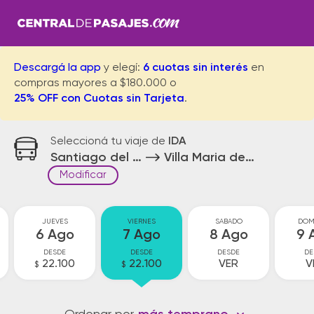
Descargá la app
y elegí:
6 cuotas sin interés
en
compras mayores a $180.000 o
25% OFF con Cuotas sin Tarjeta
.
Seleccioná tu viaje de
IDA
Santiago del Estero
Villa Maria de Rio Seco
Modificar
JUEVES
VIERNES
SABADO
DOM
6 Ago
7 Ago
8 Ago
9 
DESDE
DESDE
DESDE
DE
22.100
22.100
VER
V
$
$