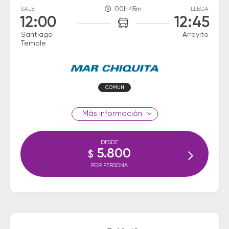
SALE
00h 45m
LLEGA
12:00
12:45
Santiago
Arroyito
Temple
COMUN
información
DESDE
5.800
$
POR PERSONA