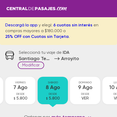
Descargá la app
y elegí:
6 cuotas sin interés
en
compras mayores a $180.000 o
25% OFF con Cuotas sin Tarjeta
.
Seleccioná tu viaje de
IDA
Santiago Temple
Arroyito
Modificar
VIERNES
SABADO
DOMINGO
LU
7 Ago
8 Ago
9 Ago
10
DESDE
DESDE
DESDE
DE
5.800
5.800
VER
V
$
$