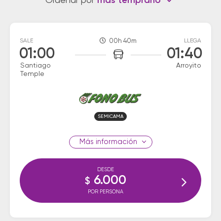
Ordenar por
más temprano
SALE
00h 40m
LLEGA
01:00
01:40
Santiago
Arroyito
Temple
SEMICAMA
información
DESDE
6.000
$
POR PERSONA