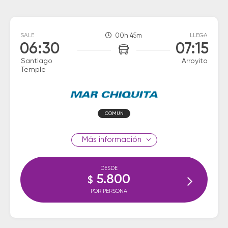
SALE
00h 45m
LLEGA
06:30
07:15
Santiago
Arroyito
Temple
COMUN
información
DESDE
5.800
$
POR PERSONA