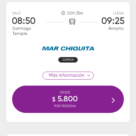
SALE
00h 35m
LLEGA
08:50
09:25
Santiago
Arroyito
Temple
COMUN
información
DESDE
5.800
$
POR PERSONA