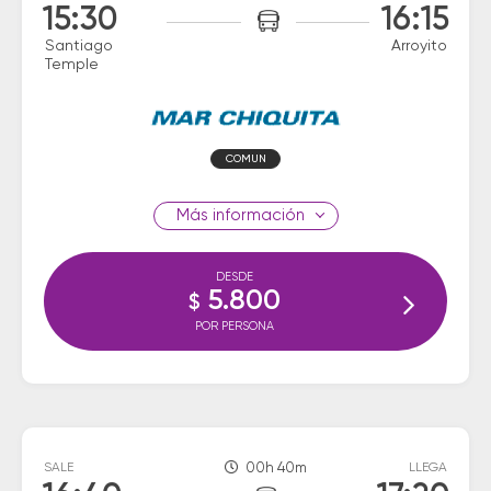
15:30
16:15
Santiago
Arroyito
Temple
COMUN
información
DESDE
5.800
$
POR PERSONA
SALE
00h 40m
LLEGA