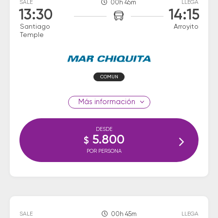
SALE
00h 45m
LLEGA
13:30
14:15
Santiago
Arroyito
Temple
COMUN
información
DESDE
5.800
$
POR PERSONA
SALE
00h 45m
LLEGA