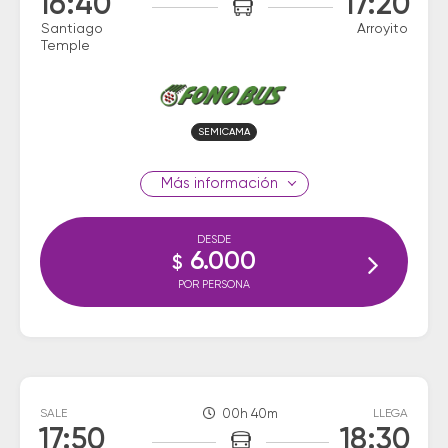
16:40
17:20
Santiago
Arroyito
Temple
SEMICAMA
información
DESDE
6.000
$
POR PERSONA
SALE
00h 40m
LLEGA
17:50
18:30