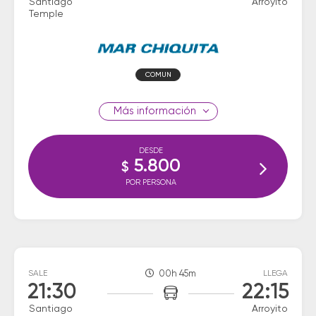
Santiago
Arroyito
Temple
COMUN
información
DESDE
5.800
$
POR PERSONA
SALE
00h 45m
LLEGA
21:30
22:15
Santiago
Arroyito