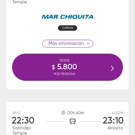
Temple
COMUN
información
DESDE
5.800
$
POR PERSONA
SALE
00h 40m
LLEGA
22:30
23:10
Santiago
Arroyito
Temple