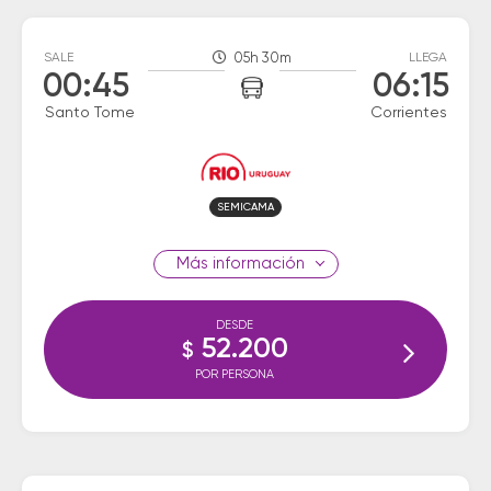
SALE
05h 30m
LLEGA
00:45
06:15
Santo Tome
Corrientes
SEMICAMA
información
DESDE
52.200
$
POR PERSONA