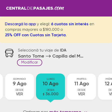
Descargá la app
y elegí:
6 cuotas sin interés
en
compras mayores a $180.000 o
25% OFF con Cuotas sin Tarjeta
.
Seleccioná tu viaje de
IDA
Santo Tome
Capilla del Monte
Modificar
DOMINGO
LUNES
MARTES
MIÉR
9 Ago
10 Ago
11 Ago
12
DESDE
DESDE
DESDE
DE
VER
36.000
VER
V
$