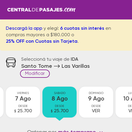
Descargá la app
y elegí:
6 cuotas sin interés
en
compras mayores a $180.000 o
25% OFF con Cuotas sin Tarjeta
.
Seleccioná tu viaje de
IDA
Santo Tome
Las Varillas
Modificar
VIERNES
SABADO
DOMINGO
LU
7 Ago
8 Ago
9 Ago
10
DESDE
DESDE
DESDE
DE
25.700
25.700
VER
V
$
$