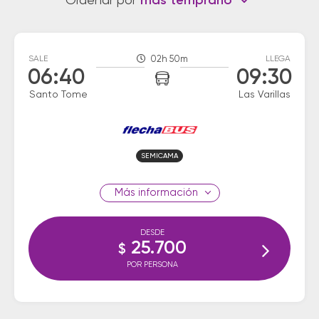
Ordenar por
más temprano
SALE
02h 50m
LLEGA
06:40
09:30
Santo Tome
Las Varillas
SEMICAMA
información
DESDE
25.700
$
POR PERSONA