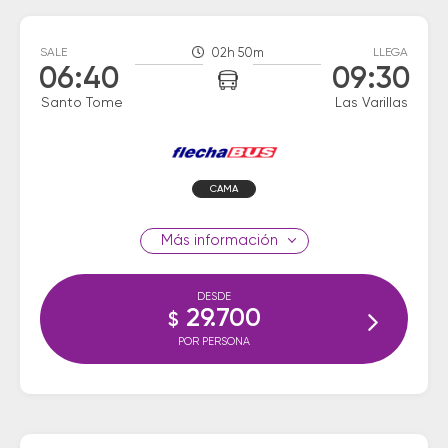
SALE
02h 50m
LLEGA
06:40
09:30
Santo Tome
Las Varillas
CAMA
información
DESDE
29.700
$
POR PERSONA