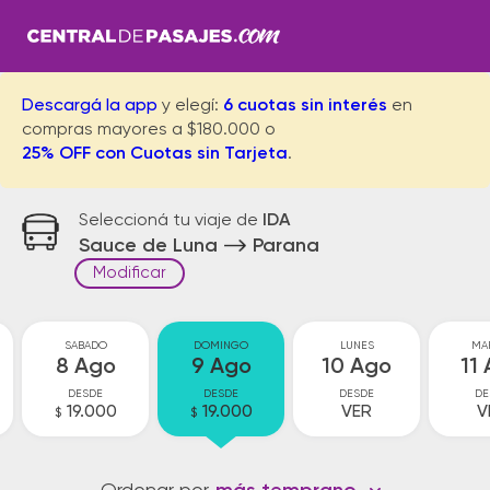
Descargá la app
y elegí:
6 cuotas sin interés
en
compras mayores a $180.000 o
25% OFF con Cuotas sin Tarjeta
.
Seleccioná tu viaje de
IDA
Sauce de Luna
Parana
Modificar
SABADO
DOMINGO
LUNES
MA
8 Ago
9 Ago
10 Ago
11
DESDE
DESDE
DESDE
DE
19.000
19.000
VER
V
$
$