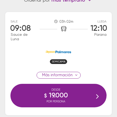
Ordenar por
más temprano
SALE
03h 02m
LLEGA
09:08
12:10
Sauce de
Parana
Luna
SEMICAMA
información
DESDE
19.000
$
POR PERSONA