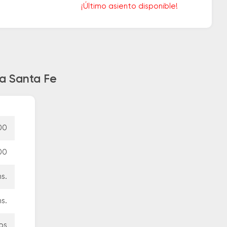
¡Último asiento disponible!
ia Santa Fe
00
00
s.
s.
os