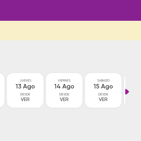
JUEVES
VIERNES
SABADO
DO
13 Ago
14 Ago
15 Ago
16
DESDE
DESDE
DESDE
D
VER
VER
VER
V