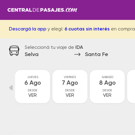
Descargá la app
y elegí:
6 cuotas sin interés
en compra
Seleccioná tu viaje de
IDA
Selva
Santa Fe
ES
JUEVES
VIERNES
SABADO
go
6 Ago
7 Ago
8 Ago
DESDE
DESDE
DESDE
VER
VER
VER