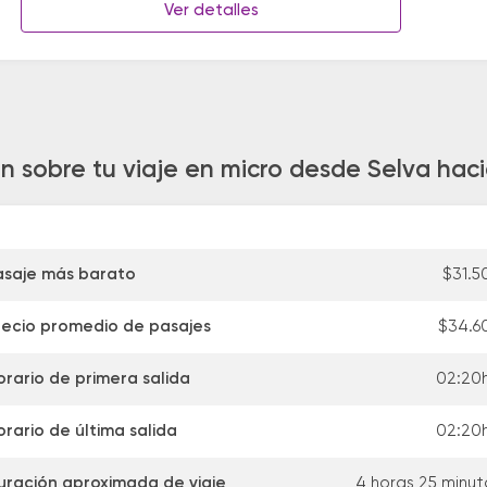
Ver detalles
n sobre tu viaje en micro desde Selva hac
asaje más barato
$31.5
recio promedio de pasajes
$34.6
orario de primera salida
02:20h
orario de última salida
02:20h
uración aproximada de viaje
4 horas 25 minut