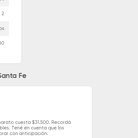
2
os
00
Santa Fe
 barato cuesta $31.500. Recordá
ibles. Tené en cuenta que los
prar con anticipación.