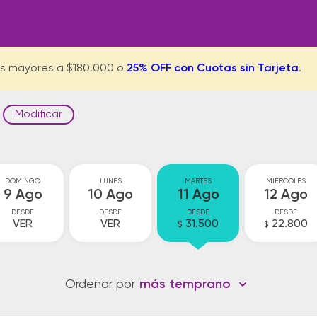
s mayores a $180.000 o
25% OFF con Cuotas sin Tarjeta
.
Modificar
DOMINGO
LUNES
MARTES
MIÉRCOLES
9 Ago
10 Ago
11 Ago
12 Ago
DESDE
DESDE
DESDE
DESDE
VER
VER
31.500
22.800
$
$
Ordenar por
más temprano