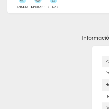
TARJETA
DINERO MP
E-TICKET
Informació
P
P
H
H
D