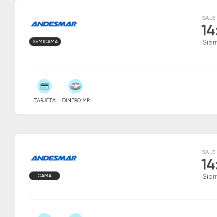
SALE
14
SEMICAMA
Sier
TARJETA
DINERO MP
SALE
14
CAMA
Sier