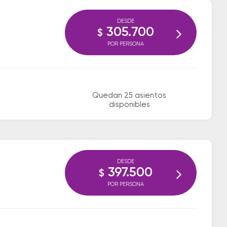
DESDE
305.700
$
POR PERSONA
Quedan 25 asientos
disponibles
DESDE
397.500
$
POR PERSONA