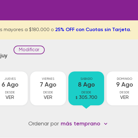
s mayores a $180.000 o
25% OFF con Cuotas sin Tarjeta
.
Modificar
juy
JUEVES
VIERNES
SABADO
DOMINGO
6 Ago
7 Ago
8 Ago
9 Ago
DESDE
DESDE
DESDE
DESDE
VER
VER
305.700
VER
$
Ordenar por
más temprano