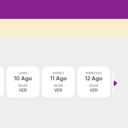
LUNES
MARTES
MIÉRCOLES
JU
10 Ago
11 Ago
12 Ago
13
DESDE
DESDE
DESDE
D
VER
VER
VER
V