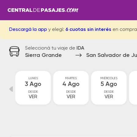
Descargá la app
y elegí:
6 cuotas sin interés
en compra
Seleccioná tu viaje de
IDA
Sierra Grande
San Salvador de Ju
GO
LUNES
MARTES
MIÉRCOLES
go
3 Ago
4 Ago
5 Ago
DESDE
DESDE
DESDE
VER
VER
VER