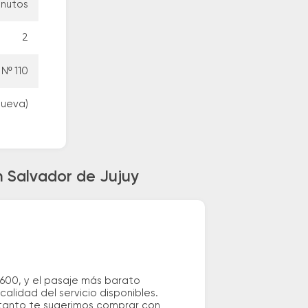
inutos
2
Nº 110
nueva)
n Salvador de Jujuy
.600, y el pasaje más barato
alidad del servicio disponibles.
o tanto te sugerimos comprar con