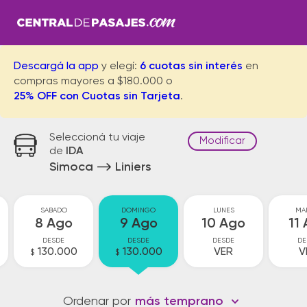
Descargá la app
y elegí:
6 cuotas sin interés
en
compras mayores a $180.000 o
25% OFF con Cuotas sin Tarjeta
.
Seleccioná tu viaje
Modificar
de
IDA
Simoca
Liniers
SABADO
DOMINGO
LUNES
MA
8 Ago
9 Ago
10 Ago
11
DESDE
DESDE
DESDE
DE
130.000
130.000
VER
V
$
$
Ordenar por
más temprano