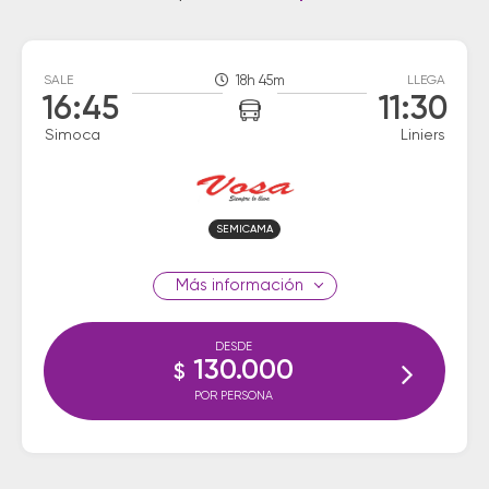
SALE
18h 45m
LLEGA
16:45
11:30
Simoca
Liniers
SEMICAMA
información
DESDE
130.000
$
POR PERSONA