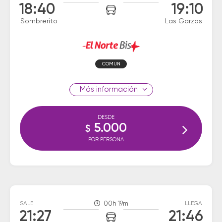
18:40
19:10
Sombrerito
Las Garzas
COMUN
información
DESDE
5.000
$
POR PERSONA
SALE
00h 19m
LLEGA
21:27
21:46