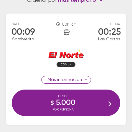
Ordenar por
más temprano
SALE
00h 16m
LLEGA
00:09
00:25
Sombrerito
Las Garzas
COMUN
información
DESDE
5.000
$
POR PERSONA