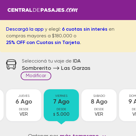
Descargá la app
y elegí:
6 cuotas sin interés
en
compras mayores a $180.000 o
25% OFF con Cuotas sin Tarjeta
.
Seleccioná tu viaje de
IDA
Sombrerito
Las Garzas
Modificar
JUEVES
VIERNES
SABADO
DOM
6 Ago
7 Ago
8 Ago
9 
DESDE
DESDE
DESDE
DE
VER
5.000
VER
V
$