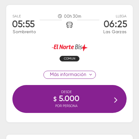
SALE
00h 30m
LLEGA
05:55
06:25
Sombrerito
Las Garzas
COMUN
información
DESDE
5.000
$
POR PERSONA