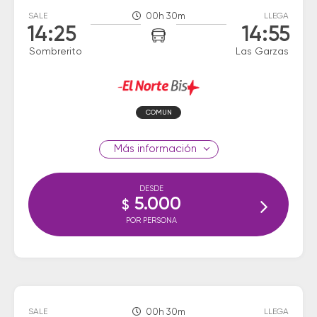
SALE
00h 30m
LLEGA
14:25
14:55
Sombrerito
Las Garzas
COMUN
información
DESDE
5.000
$
POR PERSONA
SALE
00h 30m
LLEGA