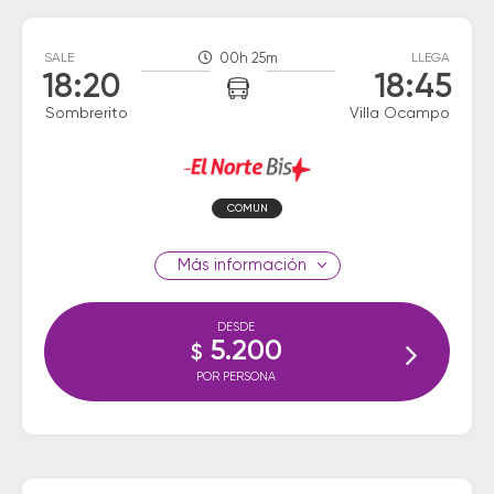
SALE
00h 25m
LLEGA
18:20
18:45
Sombrerito
Villa Ocampo
COMUN
información
DESDE
5.200
$
POR PERSONA