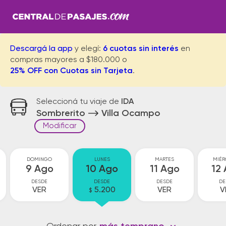
Descargá la app
y elegí:
6 cuotas sin interés
en
compras mayores a $180.000 o
25% OFF con Cuotas sin Tarjeta
.
Seleccioná tu viaje de
IDA
Sombrerito
Villa Ocampo
Modificar
DOMINGO
LUNES
MARTES
MIÉR
9 Ago
10 Ago
11 Ago
12
DESDE
DESDE
DESDE
DE
VER
5.200
VER
V
$