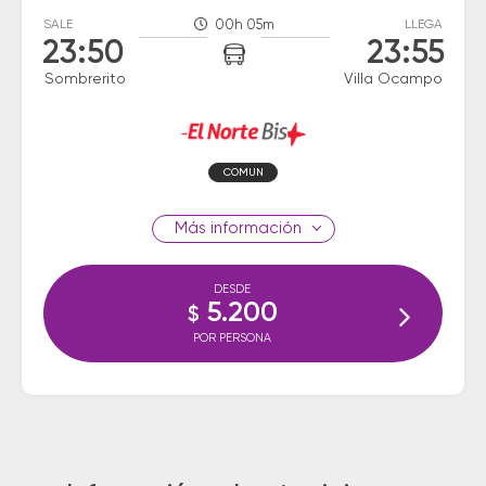
SALE
00h 05m
LLEGA
23:50
23:55
Sombrerito
Villa Ocampo
COMUN
información
DESDE
5.200
$
POR PERSONA