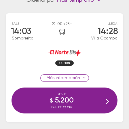
Ordenar por
más temprano
SALE
00h 25m
LLEGA
14:03
14:28
Sombrerito
Villa Ocampo
COMUN
información
DESDE
5.200
$
POR PERSONA