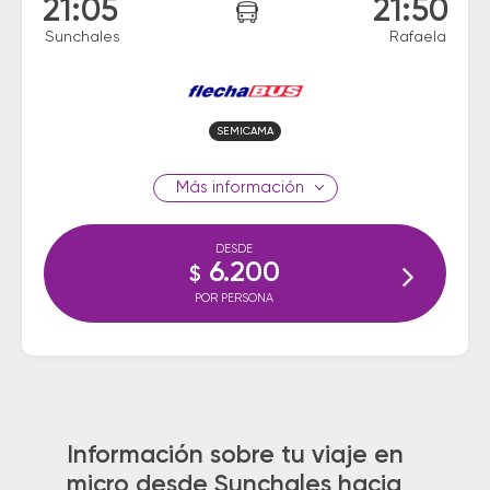
21:05
21:50
Sunchales
Rafaela
SEMICAMA
información
DESDE
6.200
$
POR PERSONA
Información sobre tu viaje en
micro desde Sunchales hacia