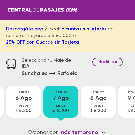
Descargá la app
y elegí:
6 cuotas sin interés
en
compras mayores a $180.000 o
25% OFF con Cuotas sin Tarjeta
.
Seleccioná tu viaje de
Modificar
IDA
Sunchales
Rafaela
JUEVES
VIERNES
SABADO
DOM
6 Ago
7 Ago
8 Ago
9 
DESDE
DESDE
DESDE
DE
6.200
6.200
8.200
6
$
$
$
$
Ordenar por
más temprano