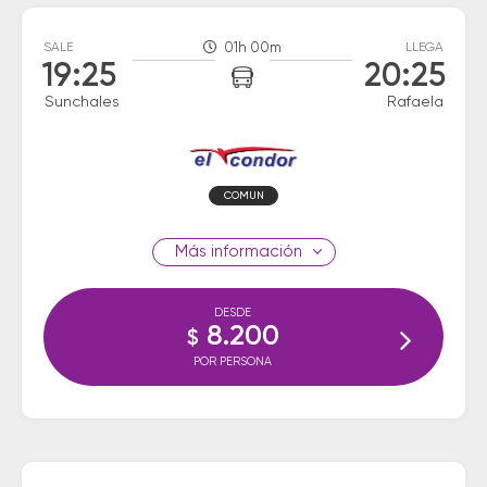
SALE
01h 00m
LLEGA
19:25
20:25
Sunchales
Rafaela
COMUN
información
DESDE
8.200
$
POR PERSONA