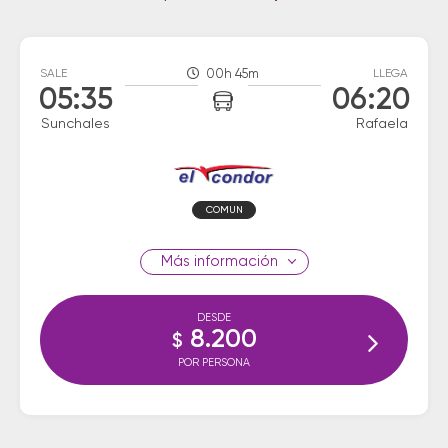
SALE
00h 45m
LLEGA
05:35
06:20
Sunchales
Rafaela
COMUN
información
DESDE
8.200
$
POR PERSONA