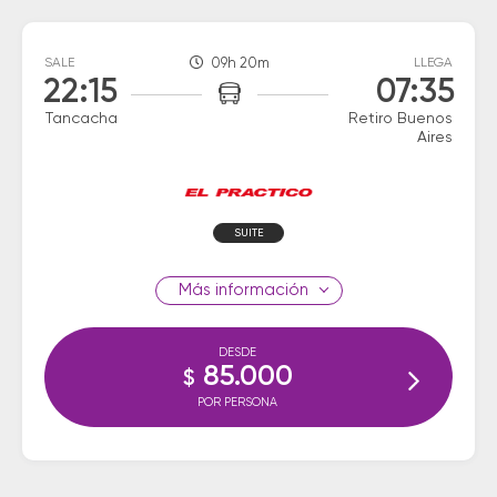
SALE
09h 20m
LLEGA
22:15
07:35
Tancacha
Retiro Buenos
Aires
SUITE
información
DESDE
85.000
$
POR PERSONA