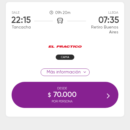
SALE
09h 20m
LLEGA
22:15
07:35
Tancacha
Retiro Buenos
Aires
CAMA
información
DESDE
70.000
$
POR PERSONA