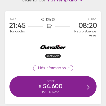
Ordenar por
más temprano
SALE
10h 35m
LLEGA
21:45
08:20
Tancacha
Retiro Buenos
Aires
SEMICAMA
información
DESDE
54.600
$
POR PERSONA