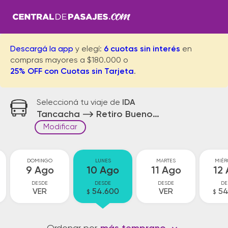
Descargá la app
y elegí:
6 cuotas sin interés
en
compras mayores a $180.000 o
25% OFF con Cuotas sin Tarjeta
.
Seleccioná tu viaje de
IDA
Tancacha
Retiro Buenos Aires
Modificar
DOMINGO
LUNES
MARTES
MIÉR
9 Ago
10 Ago
11 Ago
12
DESDE
DESDE
DESDE
DE
VER
54.600
VER
54
$
$