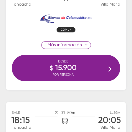
Tancacha
Villa Maria
COMUN
información
DESDE
15.900
$
POR PERSONA
SALE
01h 50m
LLEGA
18:15
20:05
Tancacha
Villa Maria