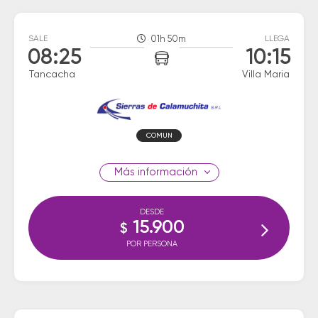
SALE
01h 50m
LLEGA
08:25
10:15
Tancacha
Villa Maria
COMUN
información
DESDE
15.900
$
POR PERSONA