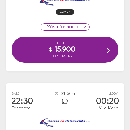
COMUN
información
DESDE
15.900
$
POR PERSONA
SALE
01h 50m
LLEGA
22:30
00:20
Tancacha
Villa Maria