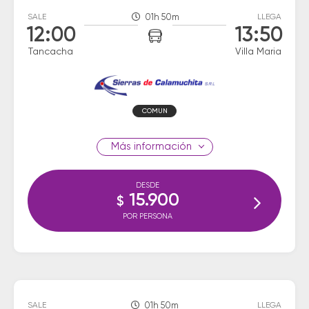
SALE
01h 50m
LLEGA
12:00
13:50
Tancacha
Villa Maria
COMUN
información
DESDE
15.900
$
POR PERSONA
SALE
01h 50m
LLEGA