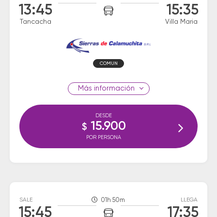
13:45
15:35
Tancacha
Villa Maria
COMUN
información
DESDE
15.900
$
POR PERSONA
SALE
01h 50m
LLEGA
15:45
17:35