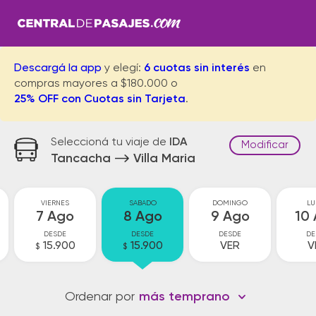
Descargá la app
y elegí:
6 cuotas sin interés
en
compras mayores a $180.000 o
25% OFF con Cuotas sin Tarjeta
.
Seleccioná tu viaje de
IDA
Modificar
Tancacha
Villa Maria
VIERNES
SABADO
DOMINGO
LU
7 Ago
8 Ago
9 Ago
10
DESDE
DESDE
DESDE
DE
15.900
15.900
VER
V
$
$
Ordenar por
más temprano