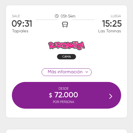
SALE
05h 54m
LLEGA
09:31
15:25
Tapiales
Las Toninas
CAMA
información
DESDE
72.000
$
POR PERSONA