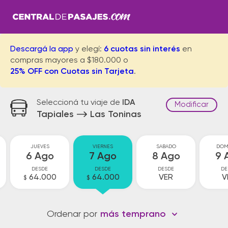
Descargá la app
y elegí:
6 cuotas sin interés
en
compras mayores a $180.000 o
25% OFF con Cuotas sin Tarjeta
.
Seleccioná tu viaje de
IDA
Modificar
Tapiales
Las Toninas
JUEVES
VIERNES
SABADO
DOM
6 Ago
7 Ago
8 Ago
9 
DESDE
DESDE
DESDE
DE
64.000
64.000
VER
V
$
$
Ordenar por
más temprano