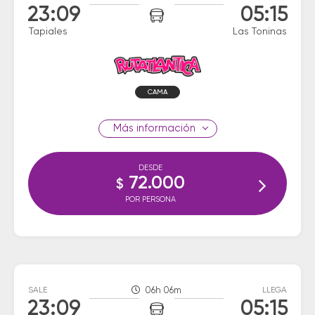
23:09
05:15
Tapiales
Las Toninas
CAMA
información
DESDE
72.000
$
POR PERSONA
SALE
06h 06m
LLEGA
23:09
05:15