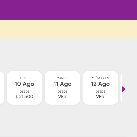
LUNES
MARTES
MIÉRCOLES
JU
10 Ago
11 Ago
12 Ago
13
DESDE
DESDE
DESDE
D
21.500
VER
VER
V
$