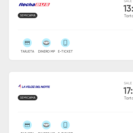
SALE
13
SEMICAMA
Tart
TARJETA
DINERO MP
E-TICKET
SALE
17
SEMICAMA
Tart