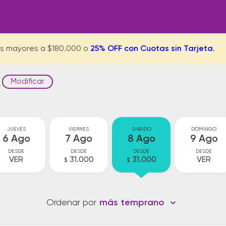
s mayores a $180.000 o
25% OFF con Cuotas sin Tarjeta
.
Modificar
JUEVES
VIERNES
SABADO
DOMINGO
6 Ago
7 Ago
8 Ago
9 Ago
DESDE
DESDE
DESDE
DESDE
VER
31.000
31.000
VER
$
$
Ordenar por
más temprano