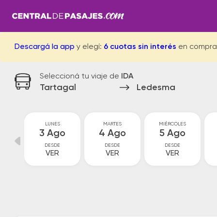
Descargá la app
y elegí:
6 cuotas sin interés
en compra
Seleccioná tu viaje de
IDA
Tartagal
Ledesma
GO
LUNES
MARTES
MIÉRCOLES
go
3 Ago
4 Ago
5 Ago
DESDE
DESDE
DESDE
VER
VER
VER