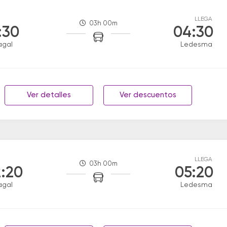
LLEGA
03h 00m
:30
04:30
agal
Ledesma
Ver detalles
Ver descuentos
LLEGA
03h 00m
:20
05:20
agal
Ledesma