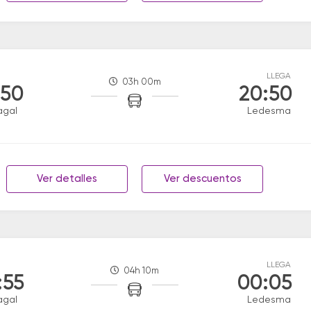
LLEGA
03h 00m
:50
20:50
agal
Ledesma
Ver detalles
Ver descuentos
LLEGA
04h 10m
:55
00:05
agal
Ledesma