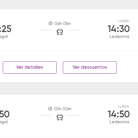
LLEGA
04h 05m
:25
14:30
agal
Ledesma
Ver detalles
Ver descuentos
LLEGA
03h 00m
:50
14:50
agal
Ledesma