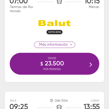
07:00
10:15
Termas de Rio
Metan
Hondo
SEMICAMA
información
DESDE
23.500
$
POR PERSONA
SALE
04h 30m
LLEGA
09:25
13:55