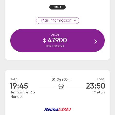
CAMA
información
DESDE
47.900
$
POR PERSONA
SALE
04h 05m
LLEGA
19:45
23:50
Termas de Rio
Metan
Hondo