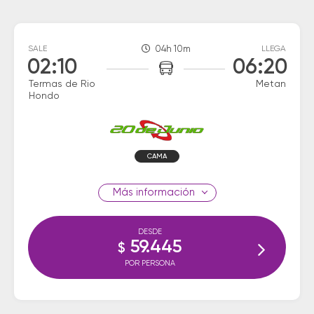
SALE
04h 10m
LLEGA
02:10
06:20
Termas de Rio
Metan
Hondo
CAMA
información
DESDE
59.445
$
POR PERSONA