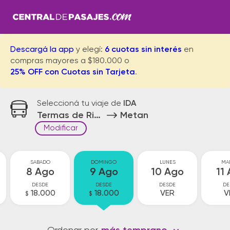
Descargá la app
y elegí:
6 cuotas sin interés
en
compras mayores a $180.000 o
25% OFF con Cuotas sin Tarjeta
.
Seleccioná tu viaje de
IDA
Termas de Rio Hondo
Metan
Modificar
SABADO
DOMINGO
LUNES
MA
8 Ago
9 Ago
10 Ago
11
DESDE
DESDE
DESDE
DE
18.000
18.000
VER
V
$
$