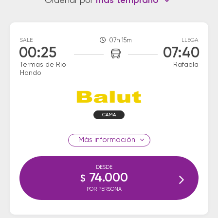
Ordenar por
más temprano
SALE
07h 15m
LLEGA
00:25
07:40
Termas de Rio
Rafaela
Hondo
CAMA
información
DESDE
74.000
$
POR PERSONA