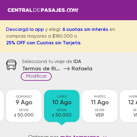
Descargá la app
y elegí:
6 cuotas sin interés
en
compras mayores a $180.000 o
25% OFF con Cuotas sin Tarjeta
.
Seleccioná tu viaje de
IDA
Termas de Rio Hondo
Rafaela
Modificar
DOMINGO
LUNES
MARTES
MIÉR
9 Ago
10 Ago
11 Ago
12
DESDE
DESDE
DESDE
DE
50.000
50.000
VER
V
$
$