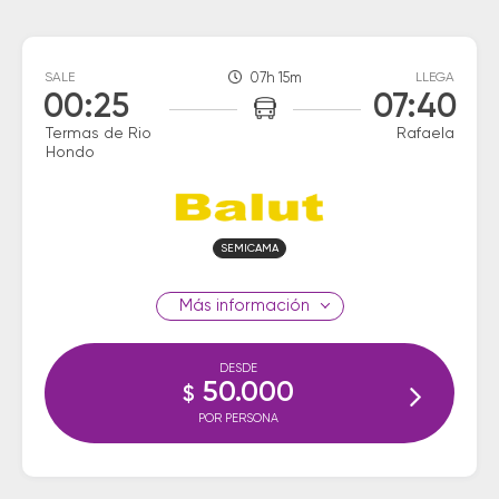
SALE
07h 15m
LLEGA
00:25
07:40
Termas de Rio
Rafaela
Hondo
SEMICAMA
información
DESDE
50.000
$
POR PERSONA