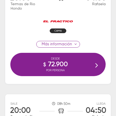
Termas de Rio
Rafaela
Hondo
CAMA
información
DESDE
72.900
$
POR PERSONA
SALE
08h 50m
LLEGA
20:00
04:50