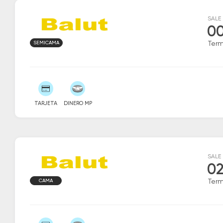
SALE
00
SEMICAMA
Ter
TARJETA
DINERO MP
SALE
02
CAMA
Ter