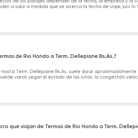
cios de los pasajes dependen de la fecha, la empresa y la cal
nden a subir a medida que se acerca la fecha de viaje, por l
ermas de Rio Hondo a Term. Dellepiane Bs.As.?
 hasta Term. Dellepiane Bs.As. suele durar aproximadamente 
uede variar según el estado de las rutas, la congestión vehic
cro que viajan de Termas de Rio Hondo a Term. Dellepi