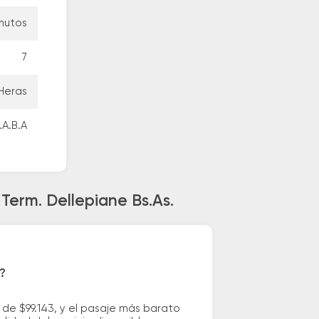
inutos
7
Heras
.A.B.A
Term. Dellepiane Bs.As.
?
de $99.143, y el pasaje más barato