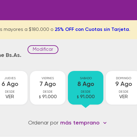
s mayores a $180.000 o
25% OFF con Cuotas sin Tarjeta
.
Modificar
ne Bs.As.
JUEVES
VIERNES
SABADO
DOMINGO
6 Ago
7 Ago
8 Ago
9 Ago
DESDE
DESDE
DESDE
DESDE
VER
91.000
91.000
VER
$
$
Ordenar por
más temprano