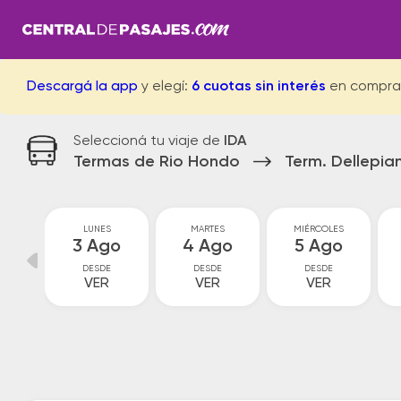
Descargá la app
y elegí:
6 cuotas sin interés
en compra
Seleccioná tu viaje de
IDA
Termas de Rio Hondo
Term. Dellepia
GO
LUNES
MARTES
MIÉRCOLES
go
3 Ago
4 Ago
5 Ago
DESDE
DESDE
DESDE
VER
VER
VER