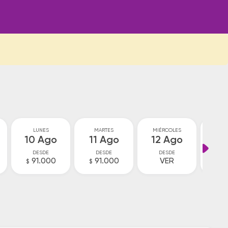
LUNES
MARTES
MIÉRCOLES
JU
10 Ago
11 Ago
12 Ago
13
DESDE
DESDE
DESDE
D
91.000
91.000
VER
V
$
$