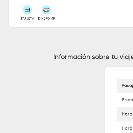
TARJETA
DINERO MP
Información sobre tu via
Pasa
Prec
Horar
Horar