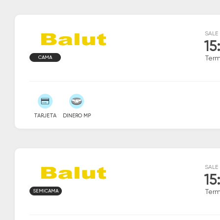
SALE
15
CAMA
Ter
TARJETA
DINERO MP
SALE
15
SEMICAMA
Ter