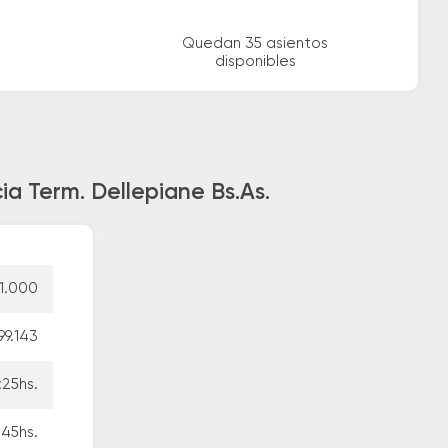
Quedan 35 asientos
disponibles
a Term. Dellepiane Bs.As.
1.000
99.143
:25hs.
:45hs.