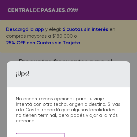
Descargá la app
y elegí:
6 cuotas sin interés
en
compras mayores a $180.000 o
25% OFF con Cuotas sin Tarjeta
.
Preguntas frecuentes para el
viaje desde Term. Dellepiane
¡Ups!
Bs.As. a Monte Hermoso
No encontramos opciones para tu viaje.
Intentá con otra fecha, origen o destino. Si vas
¿Dónde quedan las
a la Costa, recordá que algunas localidades
no tienen terminal, pero podés viajar a la más
terminales de micro de Term.
cercana.
Dellepiane Bs.As. a Monte
Hermoso?