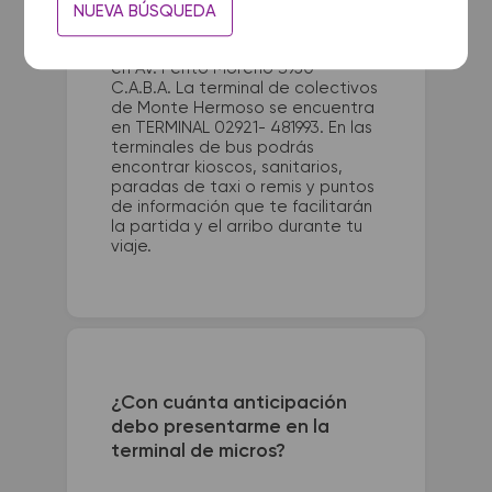
NUEVA BÚSQUEDA
La terminal de ómnibus de Term.
Dellepiane Bs.As. queda ubicada
en Av. Perito Moreno 3950 -
C.A.B.A. La terminal de colectivos
de Monte Hermoso se encuentra
en TERMINAL 02921- 481993. En las
terminales de bus podrás
encontrar kioscos, sanitarios,
paradas de taxi o remis y puntos
de información que te facilitarán
la partida y el arribo durante tu
viaje.
¿Con cuánta anticipación
debo presentarme en la
terminal de micros?