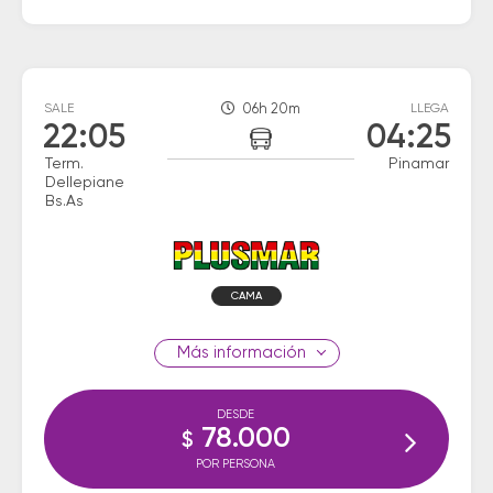
SALE
06h 20m
LLEGA
22:05
04:25
Term.
Pinamar
Dellepiane
Bs.As
CAMA
información
DESDE
78.000
$
POR PERSONA