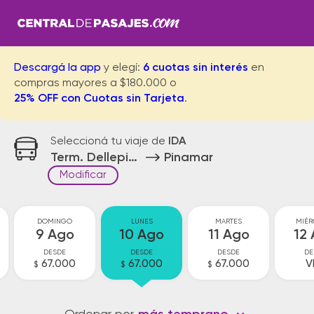
Descargá la app
y elegí:
6 cuotas sin interés
en
compras mayores a $180.000 o
25% OFF con Cuotas sin Tarjeta
.
Seleccioná tu viaje de
IDA
Term. Dellepiane Bs.As.
Pinamar
Modificar
DOMINGO
LUNES
MARTES
MIÉR
9 Ago
10 Ago
11 Ago
12
DESDE
DESDE
DESDE
DE
67.000
67.000
67.000
V
$
$
$