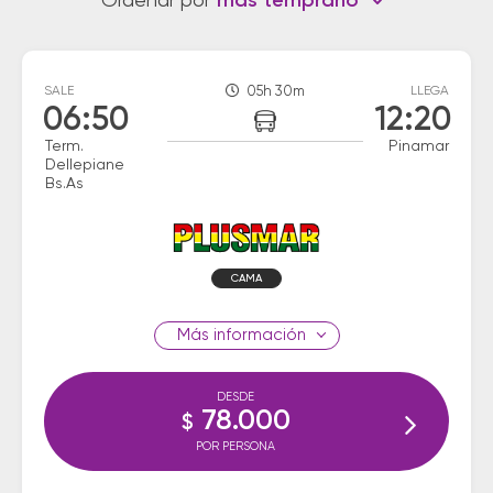
Ordenar por
más temprano
SALE
05h 30m
LLEGA
06:50
12:20
Term.
Pinamar
Dellepiane
Bs.As
CAMA
información
DESDE
78.000
$
POR PERSONA