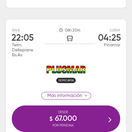
SALE
06h 20m
LLEGA
22:05
04:25
Term.
Pinamar
Dellepiane
Bs.As
SEMICAMA
información
DESDE
67.000
$
POR PERSONA