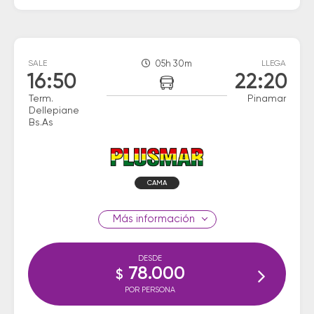
SALE
05h 30m
LLEGA
16:50
22:20
Term.
Pinamar
Dellepiane
Bs.As
CAMA
información
DESDE
78.000
$
POR PERSONA