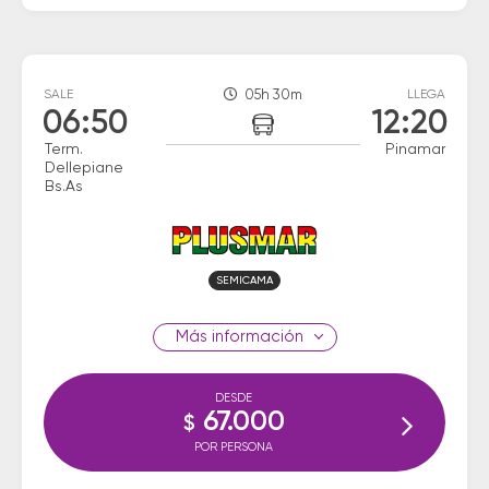
SALE
05h 30m
LLEGA
06:50
12:20
Term.
Pinamar
Dellepiane
Bs.As
SEMICAMA
información
DESDE
67.000
$
POR PERSONA