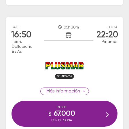
SALE
05h 30m
LLEGA
16:50
22:20
Term.
Pinamar
Dellepiane
Bs.As
SEMICAMA
información
DESDE
67.000
$
POR PERSONA