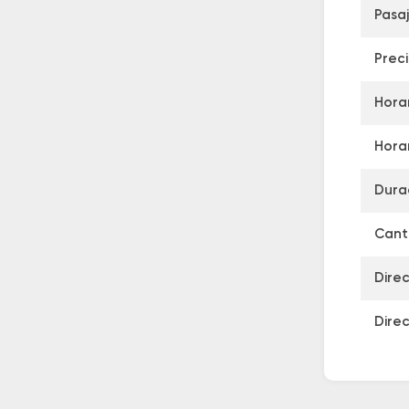
Pasa
Prec
Horar
Horar
Dura
Canti
Dire
Dire