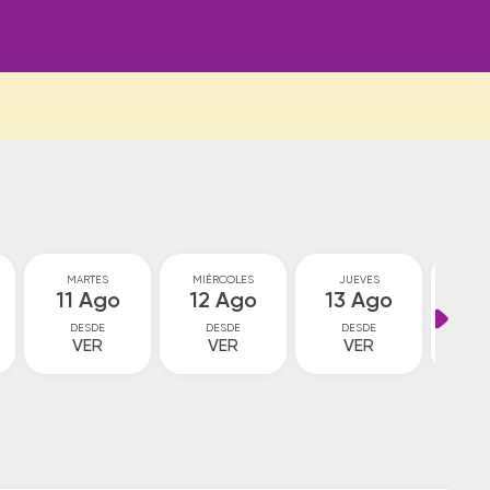
MARTES
MIÉRCOLES
JUEVES
VI
11 Ago
12 Ago
13 Ago
14
DESDE
DESDE
DESDE
D
VER
VER
VER
V