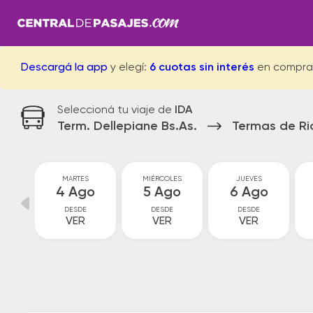
Descargá la app
y elegí:
6 cuotas sin interés
en compra
Seleccioná tu viaje de
IDA
Term. Dellepiane Bs.As.
Termas de R
MARTES
MIÉRCOLES
JUEVES
go
4 Ago
5 Ago
6 Ago
DESDE
DESDE
DESDE
VER
VER
VER