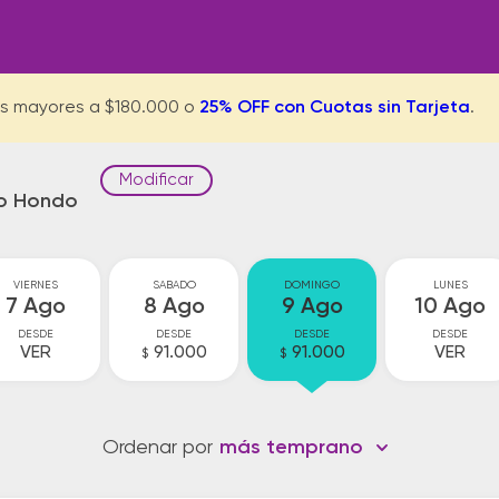
s mayores a $180.000 o
25% OFF con Cuotas sin Tarjeta
.
Modificar
io Hondo
VIERNES
SABADO
DOMINGO
LUNES
7 Ago
8 Ago
9 Ago
10 Ago
DESDE
DESDE
DESDE
DESDE
VER
91.000
91.000
VER
$
$
Ordenar por
más temprano