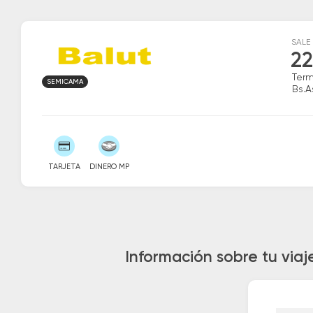
SALE
22
Term
SEMICAMA
Bs.A
TARJETA
DINERO MP
Información sobre tu via