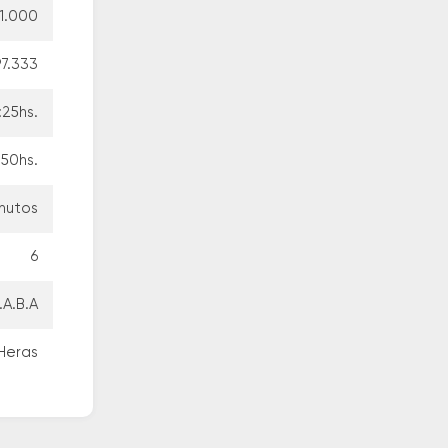
1.000
97.333
:25hs.
:50hs.
inutos
6
.A.B.A
Heras